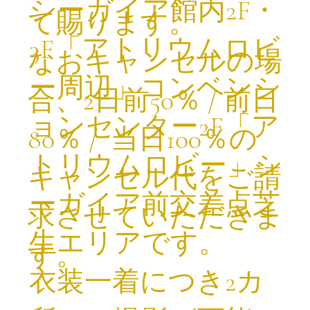
シーガイア館内2F・
て賜ります。
3F「アトリウムロビ
なおキャンセルの場
ー周辺」コンベンシ
合、2日前50％ / 前日
ョンセンター2F「ア
80％ / 当日100％の
トリウムロビー」シ
キャンセル代をご請
ーガイア前交差点芝
求させていただきま
生エリアです。
す。
​衣装一着につき2カ