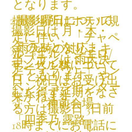
となります。
2.撮影曜日について
撮影場所はホテル規
撮影日は 月・木・
定に伴い、「チャペ
金 のみとなりま
3.雨天時の対応・キ
ル（エル・シエロ/
当プランは 雨天決
す。火・水・土・
ャンセル料について
アティラウ）」コン
行 となります。や
日・祝日はお受け出
ベンションセンター
むを得ず延期をなさ
来かねます。
3F、「神前会場」
る方は撮影日 3日前
「四季乃 露路」
18時までにお電話に