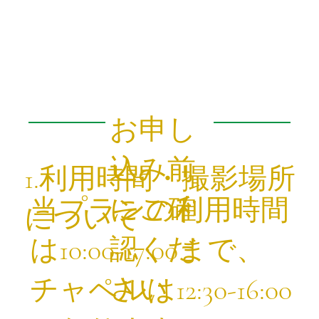
お申し
込み前
1.利用時間・撮影場所
にご確
当プランの利用時間
について
認くだ
は10:00-17:00まで、
さい
チャペルは12:30-16:00